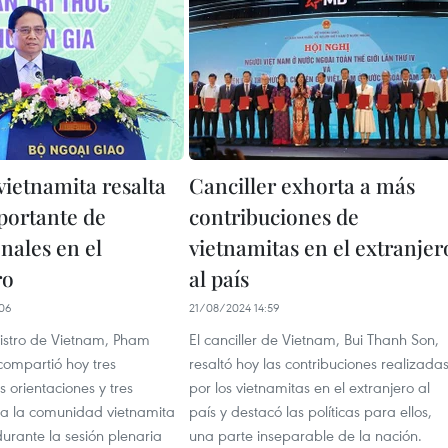
vietnamita resalta
Canciller exhorta a más
portante de
contribuciones de
nales en el
vietnamitas en el extranjer
ro
al país
06
21/08/2024 14:59
nistro de Vietnam, Pham
El canciller de Vietnam, Bui Thanh Son,
compartió hoy tres
resaltó hoy las contribuciones realizada
s orientaciones y tres
por los vietnamitas en el extranjero al
a la comunidad vietnamita
país y destacó las políticas para ellos,
urante la sesión plenaria
una parte inseparable de la nación.