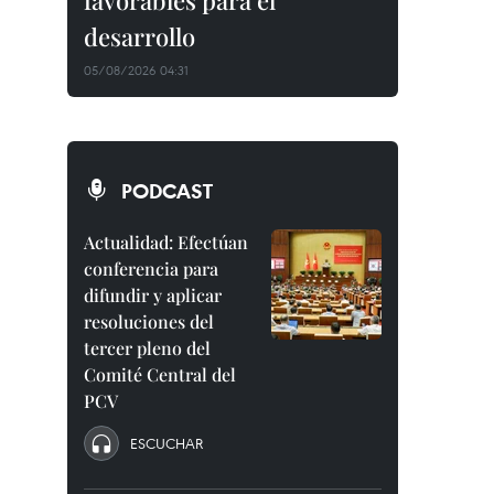
favorables para el
desarrollo
05/08/2026 04:31
PODCAST
Actualidad: Efectúan
conferencia para
difundir y aplicar
resoluciones del
tercer pleno del
Comité Central del
PCV
ESCUCHAR