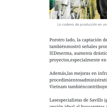
La cadena de producción en una
Porotro lado, la captación d
tambiénmostró señales prome
IEDmerma, aumenta drástic
proyectos,especialmente en 
Además,las mejoras en infrae
procedimientosadministrativ
Vietnam tambiéncontribuyen
Lasespecialistas de Savill
opción ideal al buscarotras 