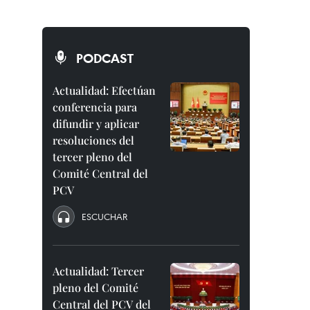
PODCAST
Actualidad: Efectúan
conferencia para
difundir y aplicar
resoluciones del
tercer pleno del
Comité Central del
PCV
ESCUCHAR
Actualidad: Tercer
pleno del Comité
Central del PCV del