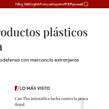
Tiếng Việt
English
Français
Español
Русский
中文
roductos plásticos
a
autodefensa con mercancía extranjeras
LO MÁS VISTO
Can Tho intensifica lucha contra la pesca
ilegal