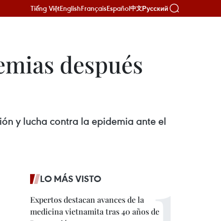
Tiếng Việt
English
Français
Español
Русский
中文
emias después
ión y lucha contra la epidemia ante el
LO MÁS VISTO
Expertos destacan avances de la
medicina vietnamita tras 40 años de