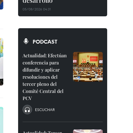
desarrollo
05/08/2026 04:31
PODCAST
Actualidad: Efectúan
conferencia para
difundir y aplicar
resoluciones del
tercer pleno del
Comité Central del
PCV
ESCUCHAR
Actualidad: Tercer