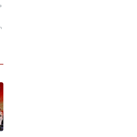
a
a
n