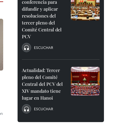
conferencia para
difundir y aplicar
resoluciones del
tercer pleno del
Comité Central del
PCV
ESCUCHAR
Actualidad: Tercer
pleno del Comité
Central del PCV del
XIV mandato tiene
lugar en Hanoi
ESCUCHAR
ón