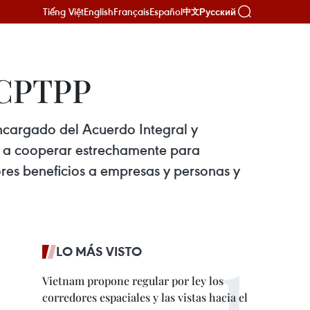
Tiếng Việt
English
Français
Español
Русский
中文
l CPTPP
encargado del Acuerdo Integral y
y a cooperar estrechamente para
ores beneficios a empresas y personas y
LO MÁS VISTO
Vietnam propone regular por ley los
corredores espaciales y las vistas hacia el