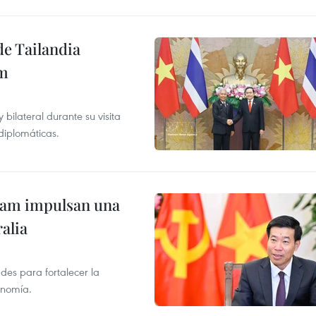
de Tailandia
am
ilateral durante su visita
 diplomáticas.
tnam impulsan una
alia
des para fortalecer la
onomía.