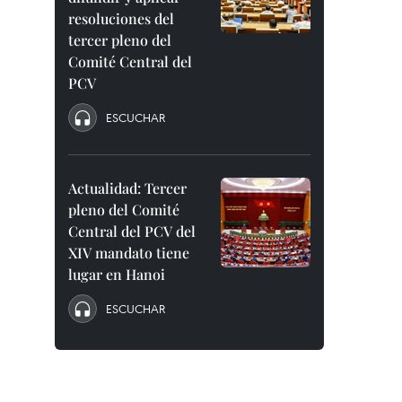
resoluciones del
tercer pleno del
Comité Central del
PCV
ESCUCHAR
Actualidad: Tercer
pleno del Comité
Central del PCV del
XIV mandato tiene
lugar en Hanoi
ESCUCHAR