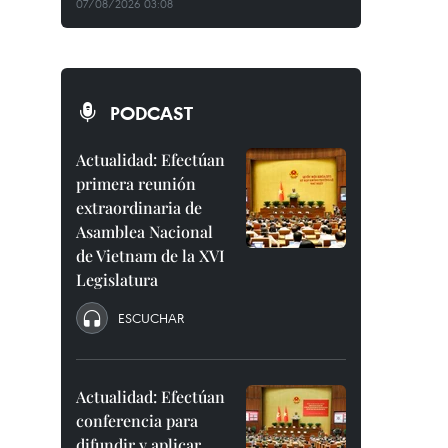
07/08/2026 03:08
PODCAST
Actualidad: Efectúan
primera reunión
extraordinaria de
Asamblea Nacional
de Vietnam de la XVI
Legislatura
ESCUCHAR
Actualidad: Efectúan
conferencia para
difundir y aplicar