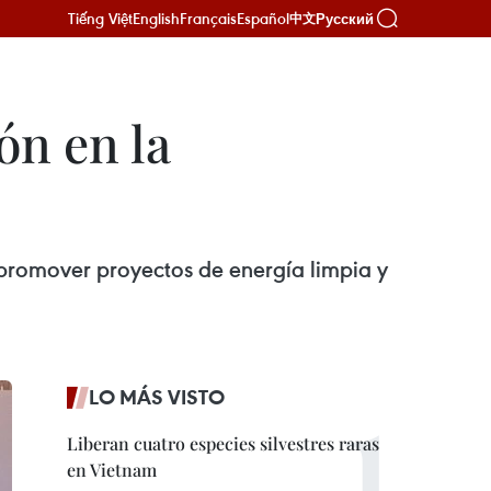
Tiếng Việt
English
Français
Español
Русский
中文
ón en la
 promover proyectos de energía limpia y
LO MÁS VISTO
Liberan cuatro especies silvestres raras
en Vietnam