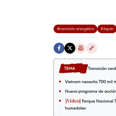
#transición energética
#Japón
Transición ver
Vietnam necesita 700 mil m
Nuevo programa de acción 
Parque Nacional T
humedales