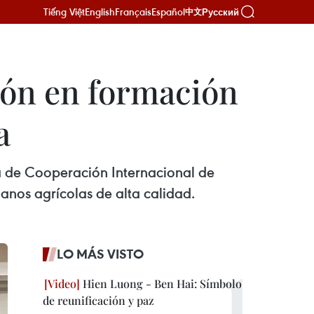
Tiếng Việt
English
Français
Español
Русский
中文
ión en formación
a
ia de Cooperación Internacional de
anos agrícolas de alta calidad.
LO MÁS VISTO
Hien Luong - Ben Hai: Símbolo
de reunificación y paz