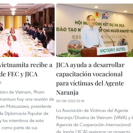
vietnamita recibe a
JICA ayuda a desarrollar
 de FEC y JICA
capacitación vocacional
para víctimas del Agente
2
Naranja
nistro de Vietnam, Pham
mantuvo hoy una reunión de
03/08/2023 02:18
Ken Matsuzawa, presidente
La Asociación de Víctimas del Agente
de Diplomacia Popular de
Naranja/Dioxina de Vietnam (VAVA) y l
y los miembros de esta
Agencia de Cooperación Internacional
, como parte de sus
de Japón (JICA) revisaron un proyecto