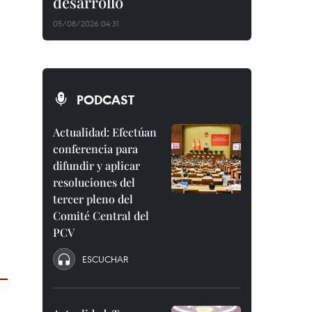
desarrollo
05/08/2026 04:31
PODCAST
Actualidad: Efectúan
conferencia para
difundir y aplicar
resoluciones del
tercer pleno del
Comité Central del
PCV
ESCUCHAR