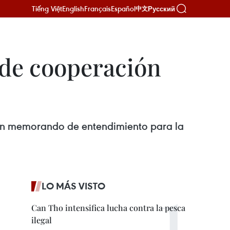
Tiếng Việt
English
Français
Español
Русский
中文
de cooperación
n un memorando de entendimiento para la
LO MÁS VISTO
Can Tho intensifica lucha contra la pesca
ilegal