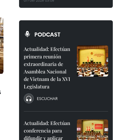
07/08/2026 03:08
PODCAST
Actualidad: Efectúan
primera reunión
extraordinaria de
Asamblea Nacional
de Vietnam de la XVI
Legislatura
s
ESCUCHAR
Actualidad: Efectúan
conferencia para
difundir y aplicar