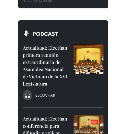
07/08/2026 03:08
PODCAST
Actualidad: Efectúan
primera reunión
extraordinaria de
Asamblea Nacional
de Vietnam de la XVI
Legislatura
ESCUCHAR
Actualidad: Efectúan
conferencia para
difundir y aplicar