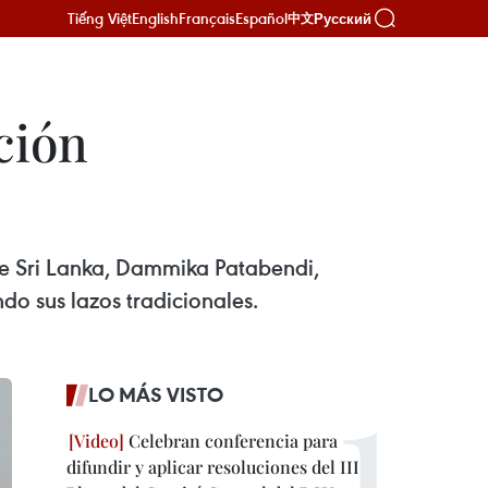
Tiếng Việt
English
Français
Español
Русский
中文
ción
e Sri Lanka, Dammika Patabendi,
o sus lazos tradicionales.
LO MÁS VISTO
Celebran conferencia para
difundir y aplicar resoluciones del III