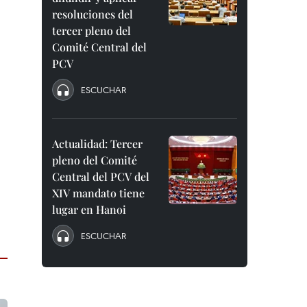
resoluciones del
tercer pleno del
Comité Central del
PCV
ESCUCHAR
Actualidad: Tercer
pleno del Comité
Central del PCV del
XIV mandato tiene
lugar en Hanoi
ESCUCHAR