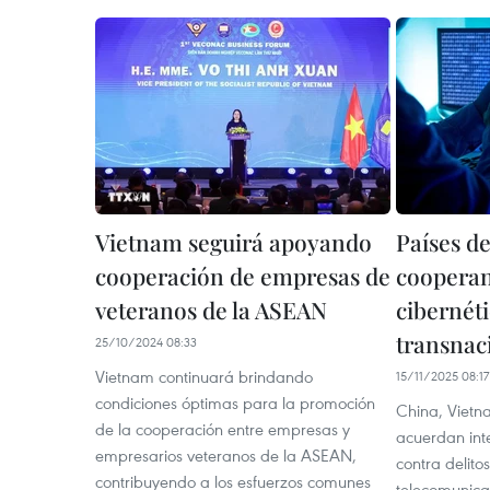
Vietnam seguirá apoyando
Países d
cooperación de empresas de
cooperan
veteranos de la ASEAN
cibernét
transnac
25/10/2024 08:33
Vietnam continuará brindando
15/11/2025 08:17
condiciones óptimas para la promoción
China, Vietna
de la cooperación entre empresas y
acuerdan inte
empresarios veteranos de la ASEAN,
contra delito
contribuyendo a los esfuerzos comunes
telecomunica