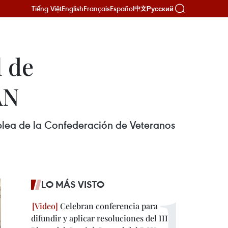
Tiếng Việt
English
Français
Español
Русский
中文
l de
AN
mblea de la Confederación de Veteranos
LO MÁS VISTO
Celebran conferencia para
difundir y aplicar resoluciones del III