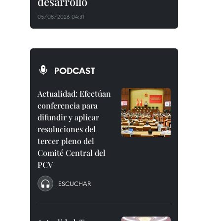
desarrollo
05/08/2026 04:31
PODCAST
Actualidad: Efectúan
conferencia para
difundir y aplicar
resoluciones del
tercer pleno del
Comité Central del
PCV
ESCUCHAR