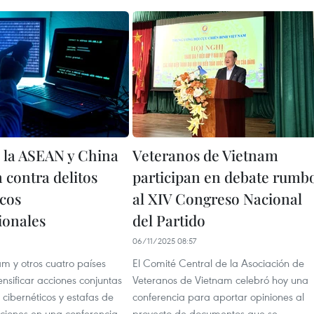
e la ASEAN y China
Veteranos de Vietnam
 contra delitos
participan en debate rumb
icos
al XIV Congreso Nacional
ionales
del Partido
06/11/2025 08:57
m y otros cuatro países
El Comité Central de la Asociación de
nsificar acciones conjuntas
Veteranos de Vietnam celebró hoy una
s cibernéticos y estafas de
conferencia para aportar opiniones al
ciones en una conferencia
proyecto de documentos que se