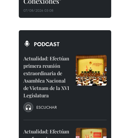
Conexiones"
07/08/2026 03:08
PODCAST
Actualidad: Efectúan
primera reunión
extraordinaria de
Asamblea Nacional
de Vietnam de la XVI
Legislatura
ESCUCHAR
Actualidad: Efectúan