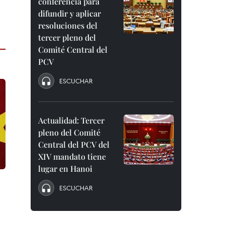
conferencia para
difundir y aplicar
resoluciones del
tercer pleno del
Comité Central del
PCV
ESCUCHAR
Actualidad: Tercer
pleno del Comité
Central del PCV del
XIV mandato tiene
lugar en Hanoi
ESCUCHAR