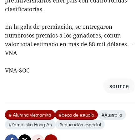
preuniversitarios enel país con cuatro rondas
clasificatorias.
En la gala de premiación, se entregaron
numerosos premios a los ganadores, conun
valor total estimado en más de 88 mil dólares. –
VNA
VNA-SOC
source
# Alumna vietnamita
#beca de estudio
#Australia
#Yamashita Hong An
#educación especial