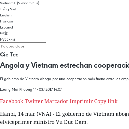
Vietnam+ (VietnamPlus)
Tiếng Việt
English
Français
Español
中文
Русский
Cie-Tec
Angola y Vietnam estrechan cooperaci
El gobierno de Vietnam aboga por una cooperación más fuerte entre las empr
Lương Mai Phương
14/03/2017 14:07
Facebook
Twitter
Marcador
Imprimir
Copy link
Hanoi, 14 mar (VNA) - El gobierno de Vietnam aboga
elviceprimer ministro Vu Duc Dam.