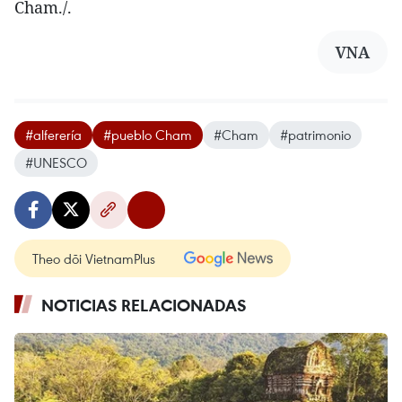
Cham./.
VNA
#alferería
#pueblo Cham
#Cham
#patrimonio
#UNESCO
Theo dõi VietnamPlus
NOTICIAS RELACIONADAS