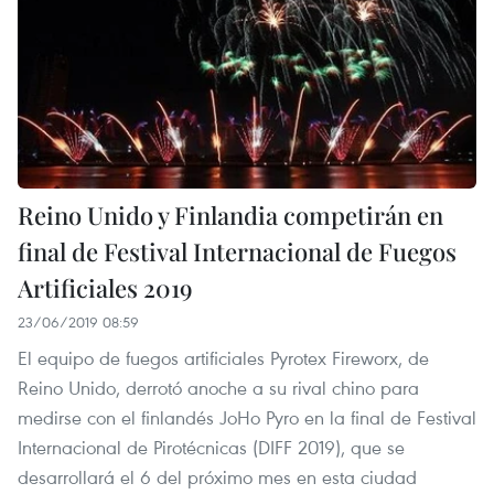
Reino Unido y Finlandia competirán en
final de Festival Internacional de Fuegos
Artificiales 2019
23/06/2019 08:59
El equipo de fuegos artificiales Pyrotex Fireworx, de
Reino Unido, derrotó anoche a su rival chino para
medirse con el finlandés JoHo Pyro en la final de Festival
Internacional de Pirotécnicas (DIFF 2019), que se
desarrollará el 6 del próximo mes en esta ciudad