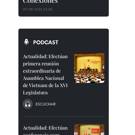
Conexiones"
07/08/2026 03:08
PODCAST
Actualidad: Efectúan
primera reunión
extraordinaria de
Asamblea Nacional
de Vietnam de la XVI
Legislatura
ESCUCHAR
Actualidad: Efectúan
conferencia para