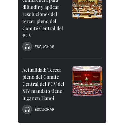
difundir y aplicar
resoluciones del
tercer pleno del
Comité Central del
PCV
ESCUCHAR
Actualidad: Tercer
pleno del Comité
Central del PCV del
XIV mandato tiene
lugar en Hanoi
ESCUCHAR