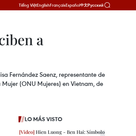
Tiếng Việt
English
Français
Español
Русский
中文
ciben a
lisa Fernández Saenz, representante de
a Mujer (ONU Mujeres) en Vietnam, de
LO MÁS VISTO
Hien Luong - Ben Hai: Símbolo