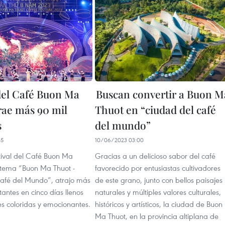
 del Café Buon Ma
Buscan convertir a Buon M
rae más 90 mil
Thuot en “ciudad del café
s
del mundo”
45
10/06/2023 03:00
tival del Café Buon Ma
Gracias a un delicioso sabor del café
l tema “Buon Ma Thuot -
favorecido por entusiastas cultivadores
Café del Mundo”, atrajo más
de este grano, junto con bellos paisajes
itantes en cinco días llenos
naturales y múltiples valores culturales,
es coloridas y emocionantes.
históricos y artísticos, la ciudad de Buon
Ma Thuot, en la provincia altiplana de