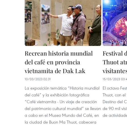
Recrean historia mundial
Festival
del café en provincia
Thuot at
vietnamita de Dak Lak
visitante
10/03/2023 02:31
15/03/2023 03:
La exposición temática “Historia mundial
El octavo Fes
del café” y la exhibición fotográfica
Thuot, con e
“Café vietnamita - Un viaje de creación
Destino del 
del patrimonio cultural mundial” se llevan
de 90 mil vis
a cabo en el Museo Mundo del Café, en
de actividad
la ciudad de Buon Ma Thuot, cabecera