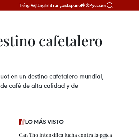
Tiếng Việt
English
Français
Español
Русский
中文
stino cafetalero
uot en un destino cafetalero mundial,
 de café de alta calidad y de
LO MÁS VISTO
Can Tho intensifica lucha contra la pesca