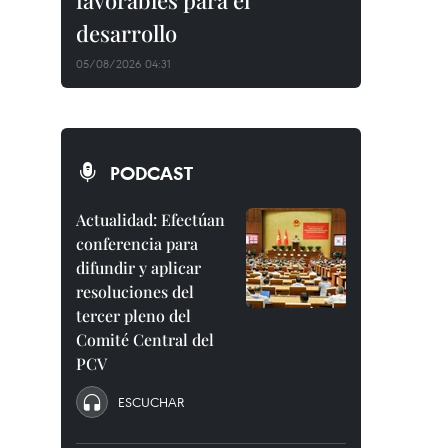
favorables para el
desarrollo
05/08/2026 04:31
PODCAST
Actualidad: Efectúan
conferencia para
difundir y aplicar
resoluciones del
tercer pleno del
Comité Central del
PCV
ESCUCHAR