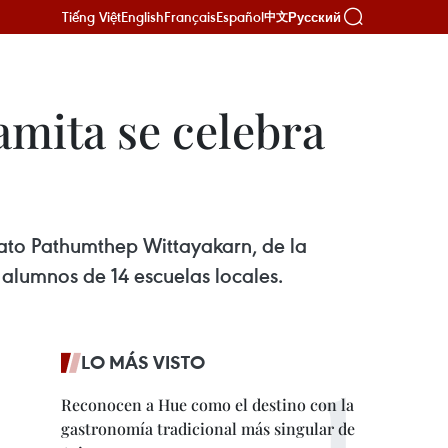
Tiếng Việt
English
Français
Español
Русский
中文
mita se celebra
rato Pathumthep Wittayakarn, de la
 alumnos de 14 escuelas locales.
LO MÁS VISTO
Reconocen a Hue como el destino con la
gastronomía tradicional más singular de