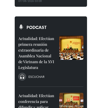
07/08/2026 03:08
PODCAST
Actualidad: Efectúan
primera reunión
extraordinaria de
Asamblea Nacional
de Vietnam de la XVI
Legislatura
ESCUCHAR
Actualidad: Efectúan
conferencia para
difundir y aplicar