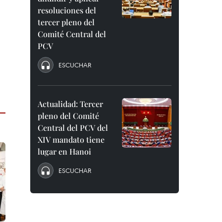
resoluciones del
tercer pleno del
Comité Central del
PCV
ESCUCHAR
Actualidad: Tercer
pleno del Comité
Central del PCV del
XIV mandato tiene
lugar en Hanoi
ESCUCHAR