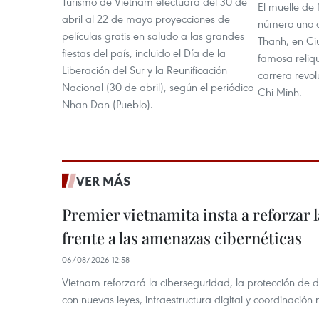
de
Turismo de Vietnam efectuará del 30 de
la
El muelle de
abril al 22 de mayo proyecciones de
la
número uno d
Revolución
películas gratis en saludo a las grandes
Revolución
Thanh, en Ci
de
fiestas del país, incluido el Día de la
famosa reliqu
de
Agosto
Liberación del Sur y la Reunificación
carrera revol
Agosto
y
Nacional (30 de abril), según el periódico
Chi Minh.
y
Nhan Dan (Pueblo).
el
el
nacimiento
nacimiento
de
de
la
VER MÁS
la
República
República
Democrática
Premier vietnamita insta a reforzar 
Democrática
de
frente a las amenazas cibernéticas
de
Vietnam.
Vietnam.
06/08/2026 12:58
Los
Vietnam reforzará la ciberseguridad, la protección de d
Los
organizadores
con nuevas leyes, infraestructura digital y coordinación
organizadores
desean