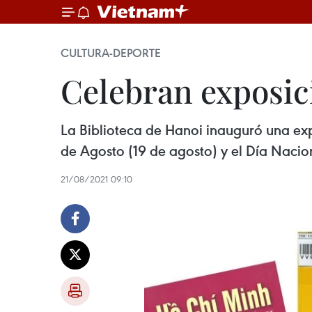
La
La
Biblioteca
Biblioteca
CULTURA-DEPORTE
de
de
Hanói
Celebran exposic
Hanói
inauguró
inauguró
una
La Biblioteca de Hanoi inauguró una expo
una
exposición
de Agosto (19 de agosto) y el Día Nacio
exposición
virtual
virtual
de
21/08/2021 09:10
de
libros
libros
en
en
su
su
portal
portal
web
web
con
con
motivo