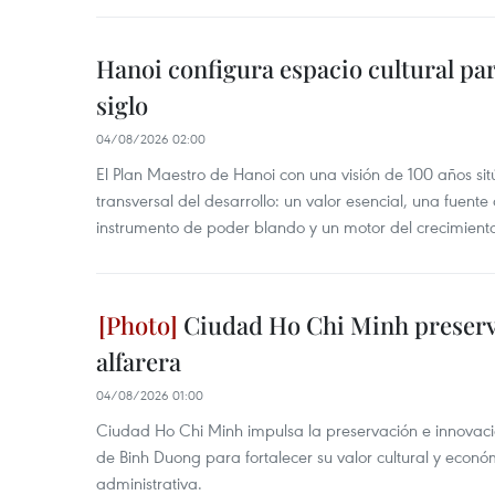
Agosto
del
del
Día
Hanoi configura espacio cultural par
Día
Nacional.
siglo
Nacional.
04/08/2026 02:00
El Plan Maestro de Hanoi con una visión de 100 años sit
transversal del desarrollo: un valor esencial, una fuent
instrumento de poder blando y un motor del crecimiento 
Ciudad Ho Chi Minh preserva
alfarera
04/08/2026 01:00
Ciudad Ho Chi Minh impulsa la preservación e innovación
de Binh Duong para fortalecer su valor cultural y econó
administrativa.