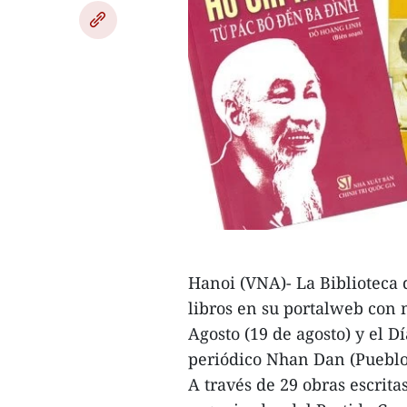
motivo
del
del
76
76
aniversario
aniversario
de
de
la
la
Revolución
Revolución
de
de
Agosto
Agosto
y
y
el
el
Día
Hanoi (VNA)- La Biblioteca 
Día
Nacional,
libros en su portalweb con 
Nacional,
el
Agosto (19 de agosto) y el D
el
2
periódico Nhan Dan (Pueblo
2
de
A través de 29 obras escrita
de
septiembre.