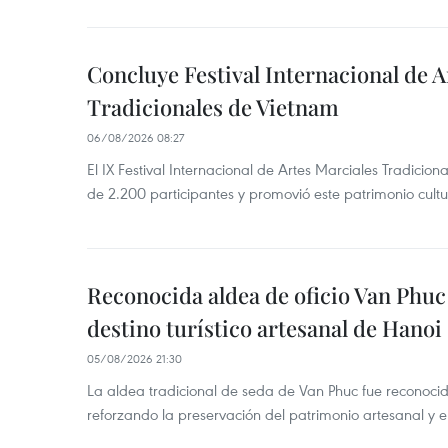
desean
presentar
presentar
a
a
Concluye Festival Internacional de A
los
los
jóvenes
Tradicionales de Vietnam
jóvenes
una
06/08/2026 08:27
una
parte
El IX Festival Internacional de Artes Marciales Tradicio
parte
de
de 2.200 participantes y promovió este patrimonio cul
de
la
la
historia
historia
de
Reconocida aldea de oficio Van Phu
de
las
las
destino turístico artesanal de Hanoi
luchas
luchas
por
05/08/2026 21:30
por
la
La aldea tradicional de seda de Van Phuc fue reconocida
la
construcción
reforzando la preservación del patrimonio artesanal y el
construcción
y