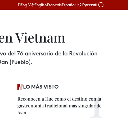
Tiếng Việt
English
Français
Español
Русский
中文
 en Vietnam
vo del 76 aniversario de la Revolución
Dan (Pueblo).
LO MÁS VISTO
Reconocen a Hue como el destino con la
gastronomía tradicional más singular de
Asia