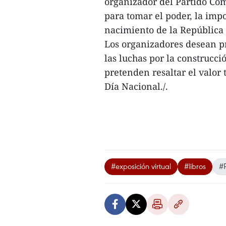
organizador del Partido Co
septiembre.
para tomar el poder, la imp
A
A
nacimiento de la República
través
través
Los organizadores desean pr
de
de
las luchas por la construcci
29
29
pretenden resaltar el valor
obras
obras
Día Nacional./.
escritas
escritas
la
la
muestra
muestra
expone
expone
el
el
papel
#exposición virtual
#libros
#
papel
de
de
liderazgo
liderazgo
y
y
organizador