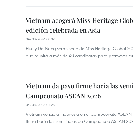
y
la
la
salvaguardia
Vietnam acogerá Miss Heritage Globa
salvaguardia
de
de
edición celebrada en Asia
la
la
nación.
04/08/2026 08:32
nación.
Asimismo,
Hue y Da Nang serán sede de Miss Heritage Global 202
Asimismo,
pretenden
que reunirá a más de 40 candidatas para promover cul
pretenden
resaltar
resaltar
el
el
valor
Vietnam da paso firme hacia las semi
valor
trascendental
Campeonato ASEAN 2026
trascendental
de
de
la
04/08/2026 04:25
la
Revolución
Vietnam venció a Indonesia en el Campeonato ASEAN 
Revolución
firma hacia las semifinales de Campeonato ASEAN 20
de
de
Agosto