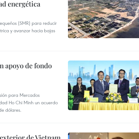
ad energética
pequeños (SMR) para reducir
ctrica y avanzar hacia bajas
on apoyo de fondo
rsión para Mercados
udad Ho Chi Minh un acuerdo
de dólares.
 exterior de Vietnam