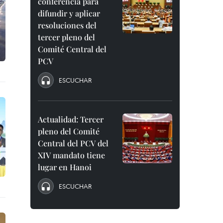
conferencia para
difundir y aplicar
resoluciones del
tercer pleno del
Comité Central del
PCV
ESCUCHAR
Actualidad: Tercer
pleno del Comité
Central del PCV del
XIV mandato tiene
lugar en Hanoi
ESCUCHAR