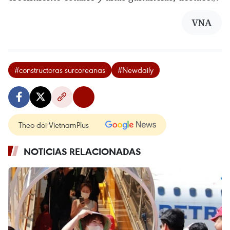
VNA
#constructoras surcoreanas
#Newdaily
Theo dõi VietnamPlus
NOTICIAS RELACIONADAS