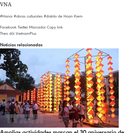
VNA
#Hanoi
#obras culturales
#distrito de Hoan Kiem
Facebook
Twitter
Marcador
Copy link
Theo dõi VietnamPlus
Noticias relacionadas
Amplias actividades marcan el 30 aniversario de