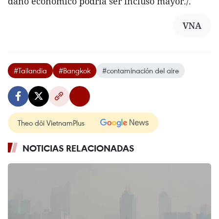
daño económico podría ser incluso mayor./.
VNA
#Tailandia
#Bangkok
#contaminación del aire
Theo dõi VietnamPlus
NOTICIAS RELACIONADAS