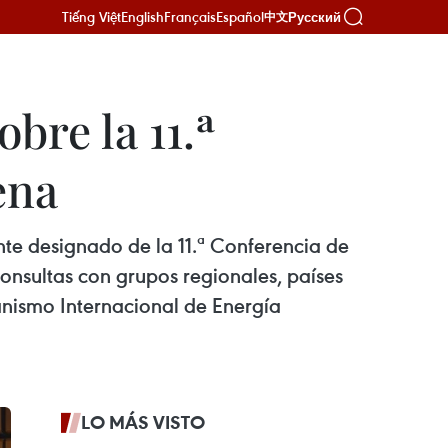
Tiếng Việt
English
Français
Español
Русский
中文
bre la 11.ª
ena
te designado de la 11.ª Conferencia de
onsultas con grupos regionales, países
anismo Internacional de Energía
LO MÁS VISTO