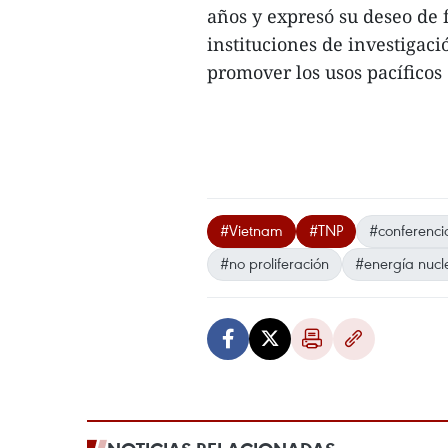
años y expresó su deseo de 
instituciones de investigac
promover los usos pacíficos 
#Vietnam
#TNP
#conferenci
#no proliferación
#energía nucle