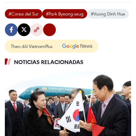
#Corea del Sur
#Park Byeong-seug
#Vuong Dinh Hue
Theo dõi VietnamPlus
NOTICIAS RELACIONADAS