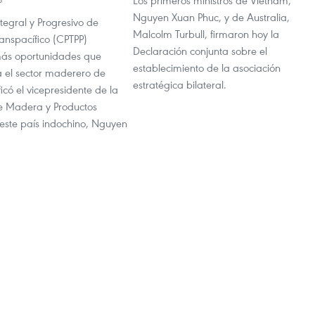
Los primeros ministros de Vietnam,
Nguyen Xuan Phuc, y de Australia,
tegral y Progresivo de
Malcolm Turbull, firmaron hoy la
anspacífico (CPTPP)
Declaración conjunta sobre el
más oportunidades que
establecimiento de la asociación
a el sector maderero de
estratégica bilateral.
ficó el vicepresidente de la
e Madera y Productos
 este país indochino, Nguyen