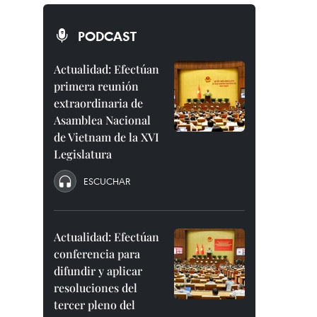
PODCAST
Actualidad: Efectúan
primera reunión
extraordinaria de
Asamblea Nacional
de Vietnam de la XVI
Legislatura
ESCUCHAR
Actualidad: Efectúan
conferencia para
difundir y aplicar
resoluciones del
tercer pleno del