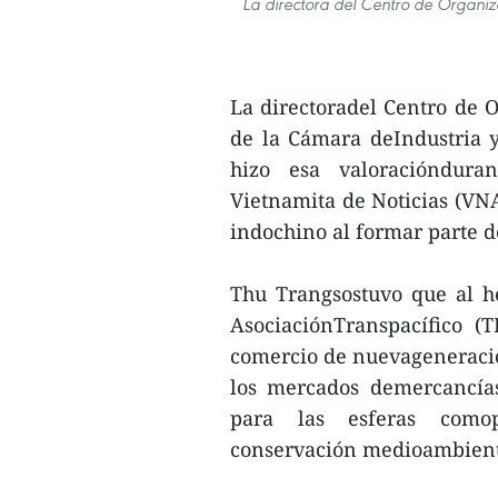
La directora del Centro de Organi
La directoradel Centro de 
de la Cámara deIndustria 
hizo esa valoracióndura
Vietnamita de Noticias (VNA
indochino al formar parte d
Thu Trangsostuvo que al he
AsociaciónTranspacífico (
comercio de nuevageneració
los mercados demercancías,
para las esferas comopr
conservación medioambient