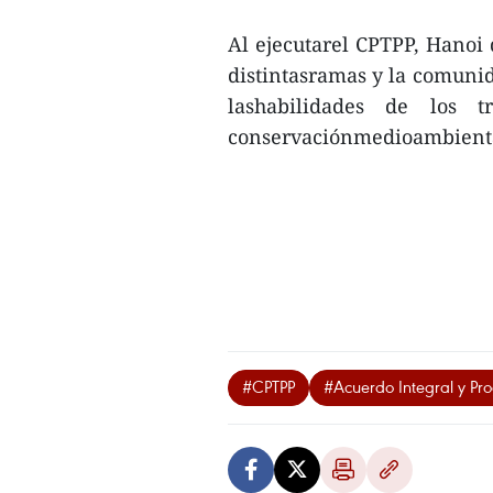
Al ejecutarel CPTPP, Hanoi 
distintasramas y la comunid
lashabilidades de los t
conservaciónmedioambienta
#CPTPP
#Acuerdo Integral y Pro