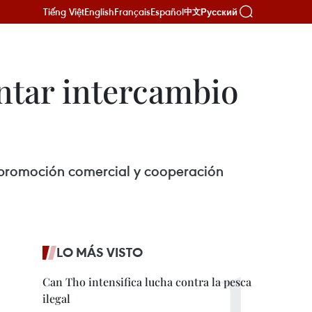
Tiếng Việt
English
Français
Español
Русский
中文
ntar intercambio
a promoción comercial y cooperación
LO MÁS VISTO
Can Tho intensifica lucha contra la pesca
ilegal