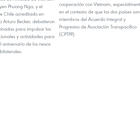
cooperación con Vietnam, especialmen
en Phuong Nga, y el
en el contexto de que los dos países son
 Chile acreditado en
miembros del Acuerdo Integral y
io Arturo Becker, debatieron
Progresivo de Asociación Transpacífico
inadas para impulsar los
(CPTPP).
cionales y actividades para
0 aniversario de los nexos
bilaterales.