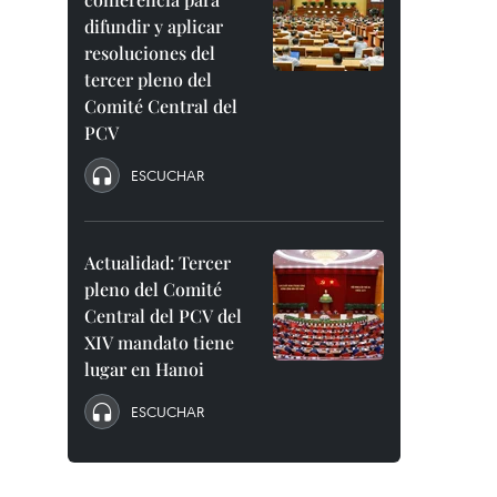
difundir y aplicar
resoluciones del
tercer pleno del
Comité Central del
PCV
ESCUCHAR
Actualidad: Tercer
pleno del Comité
Central del PCV del
XIV mandato tiene
lugar en Hanoi
ESCUCHAR