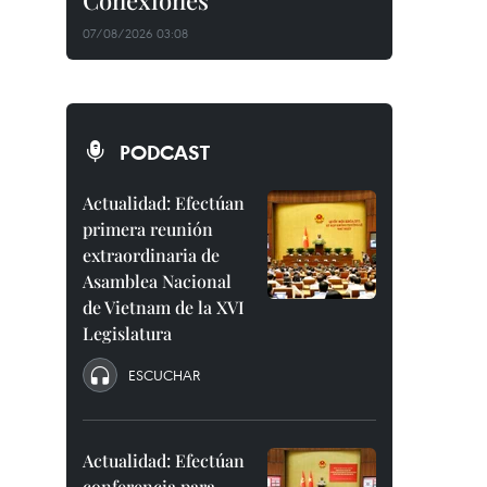
Conexiones"
07/08/2026 03:08
PODCAST
Actualidad: Efectúan
primera reunión
extraordinaria de
Asamblea Nacional
de Vietnam de la XVI
Legislatura
ESCUCHAR
Actualidad: Efectúan
conferencia para