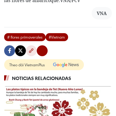
las flores de albaricoque.VNA/PCV
VNA
# flores primaverales
#Vietnam
Theo dõi VietnamPlus
NOTICIAS RELACIONADAS