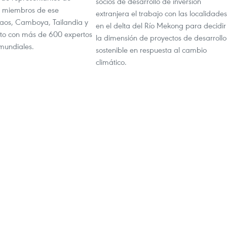
socios de desarrollo de inversión
s miembros de ese
extranjera el trabajo con las localidades
aos, Camboya, Tailandia y
en el delta del Río Mekong para decidir
nto con más de 600 expertos
la dimensión de proyectos de desarrollo
 mundiales.
sostenible en respuesta al cambio
climático.