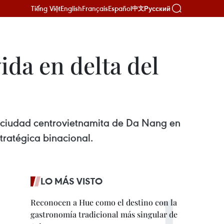
Tiếng Việt
English
Français
Español
Русский
中文
ida en delta del
 la ciudad centrovietnamita de Da Nang en
tratégica binacional.
LO MÁS VISTO
Reconocen a Hue como el destino con la
gastronomía tradicional más singular de