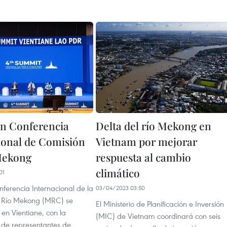
n Conferencia
Delta del río Mekong en
ional de Comisión
Vietnam por mejorar
Mekong
respuesta al cambio
climático
01
ferencia Internacional de la
03/04/2023 03:50
l Río Mekong (MRC) se
El Ministerio de Planificación e Inversión
en Vientiane, con la
(MIC) de Vietnam coordinará con seis
n de representantes de