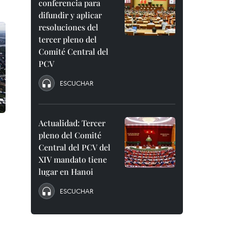
conferencia para
difundir y aplicar
resoluciones del
tercer pleno del
Comité Central del
PCV
ESCUCHAR
Actualidad: Tercer
pleno del Comité
Central del PCV del
XIV mandato tiene
lugar en Hanoi
ESCUCHAR