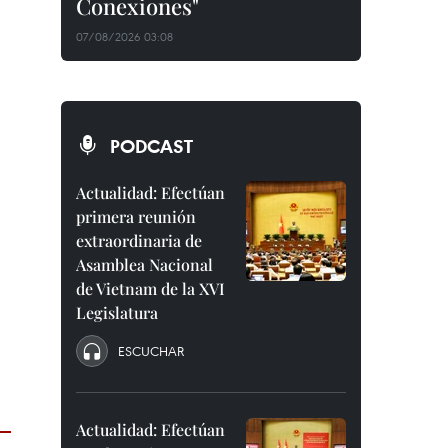
Conexiones"
07/08/2026 03:08
PODCAST
Actualidad: Efectúan
primera reunión
extraordinaria de
Asamblea Nacional
de Vietnam de la XVI
Legislatura
ESCUCHAR
Actualidad: Efectúan