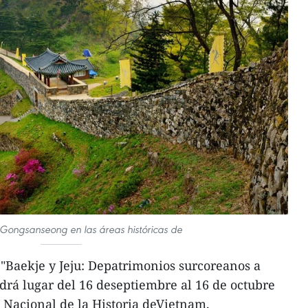
 Gongsanseong en las áreas históricas de
"Baekje y Jeju: Depatrimonios surcoreanos a
rá lugar del 16 deseptiembre al 16 de octubre
 Nacional de la Historia deVietnam.