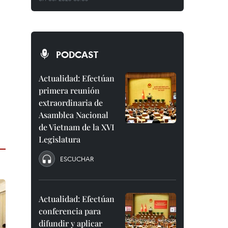
PODCAST
Actualidad: Efectúan
primera reunión
extraordinaria de
Asamblea Nacional
de Vietnam de la XVI
Legislatura
ESCUCHAR
Actualidad: Efectúan
conferencia para
difundir y aplicar