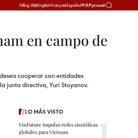
Tiếng Việt
English
Français
Español
Русский
中文
tnam en campo de
, desea cooperar con entidades
a junta directiva, Yuri Stoyanov.
LO MÁS VISTO
VinFuture impulsa redes científicas
globales para Vietnam