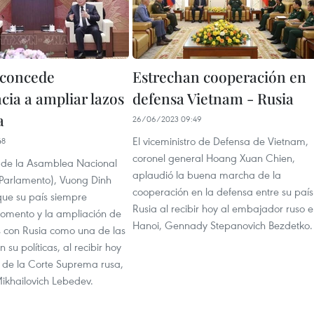
 concede
Estrechan cooperación en
cia a ampliar lazos
defensa Vietnam - Rusia
a
26/06/2023 09:49
El viceministro de Defensa de Vietnam,
48
coronel general Hoang Xuan Chien,
e de la Asamblea Nacional
aplaudió la buena marcha de la
Parlamento), Vuong Dinh
cooperación en la defensa entre su país
que su país siempre
Rusia al recibir hoy al embajador ruso 
 fomento y la ampliación de
Hanoi, Gennady Stepanovich Bezdetko.
es con Rusia como una de las
 su políticas, al recibir hoy
ar de la Corte Suprema rusa,
ikhailovich Lebedev.