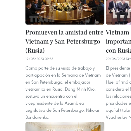
Promueven la amistad entre
Vietnam
Vietnam y San Petersburgo
importan
(Rusia)
con Rusi
19/05/2023 09:35
20/06/2023 13:
Como parte de su visita de trabajo y
El president
participación en la Semana de Vietnam
de Vietnam (
en San Petersburgo, el embajador
Hue, afirmó 
vietnamita en Rusia, Dang Minh Khoi,
considera el
sostuvo un encuentro con el
las relacion
vicepresidente de la Asamblea
prioridades en
Legislativa de San Petersburgo, Nikolai
aquí al titul
Bondarenko.
Vyacheslav M