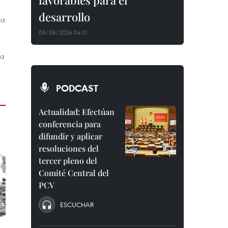
favorables para el
desarrollo
na
05/08/2026 04:31
ra
PODCAST
Actualidad: Efectúan
conferencia para
difundir y aplicar
resoluciones del
tercer pleno del
Comité Central del
PCV
ESCUCHAR