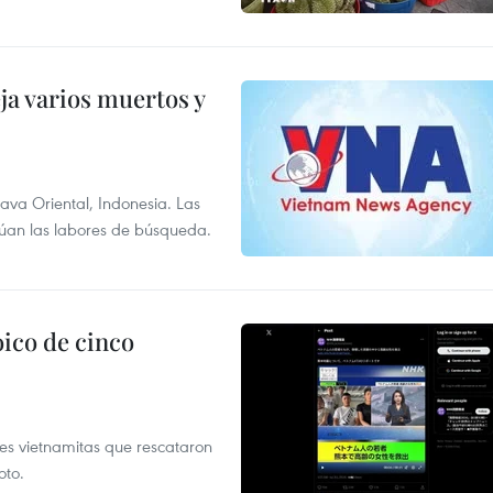
ja varios muertos y
Java Oriental, Indonesia. Las
núan las labores de búsqueda.
ico de cinco
es vietnamitas que rescataron
oto.