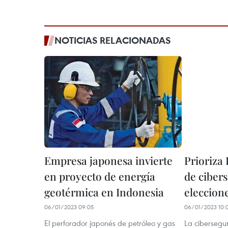
NOTICIAS RELACIONADAS
Empresa japonesa invierte
Prioriza
en proyecto de energía
de cibers
geotérmica en Indonesia
eleccion
06/01/2023 09:05
06/01/2023 10:
El perforador japonés de petróleo y gas
La cibersegur