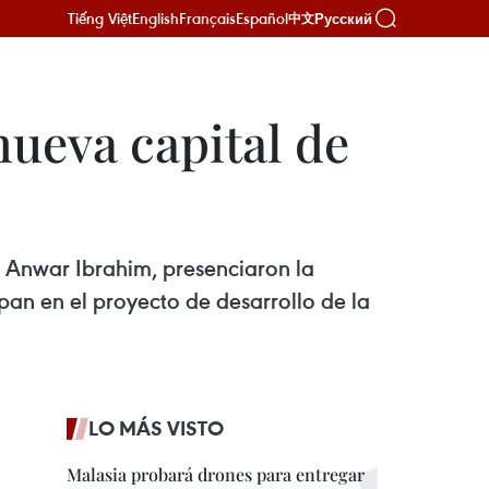
Tiếng Việt
English
Français
Español
Русский
中文
nueva capital de
i Anwar Ibrahim, presenciaron la
pan en el proyecto de desarrollo de la
LO MÁS VISTO
Malasia probará drones para entregar