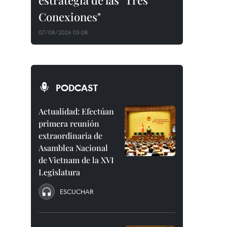
estrategia de las "Tres
Conexiones"
07/08/2026 03:08
PODCAST
Actualidad: Efectúan
primera reunión
extraordinaria de
Asamblea Nacional
de Vietnam de la XVI
Legislatura
ESCUCHAR