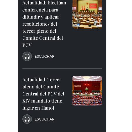
Actualidad: Efectúan
conferencia para
difundir y aplicar
resoluciones del
tercer pleno del
Comité Central del
PCV
ESCUCHAR
Actualidad: Tercer
pleno del Comité
Central del PCV del
XIV mandato tiene
lugar en Hanoi
ESCUCHAR