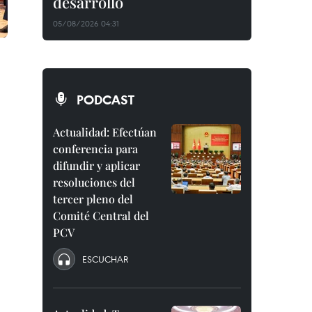
desarrollo
05/08/2026 04:31
PODCAST
Actualidad: Efectúan
conferencia para
difundir y aplicar
resoluciones del
tercer pleno del
Comité Central del
PCV
ESCUCHAR