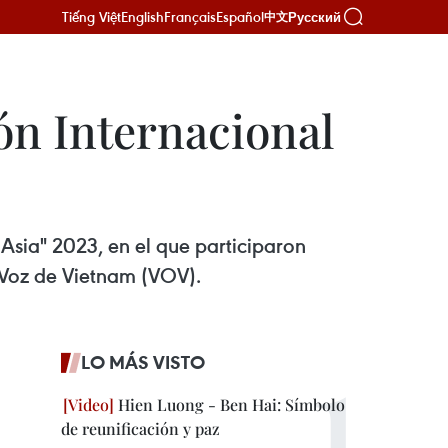
Tiếng Việt
English
Français
Español
Русский
中文
n Internacional
Asia" 2023, en el que participaron
 Voz de Vietnam (VOV).
LO MÁS VISTO
Hien Luong - Ben Hai: Símbolo
de reunificación y paz