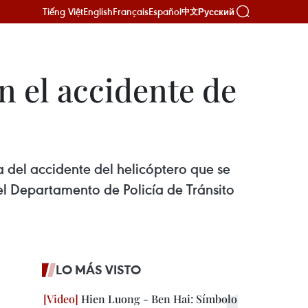
Tiếng Việt
English
Français
Español
Русский
中文
n el accidente de
 del accidente del helicóptero que se
el Departamento de Policía de Tránsito
LO MÁS VISTO
Hien Luong - Ben Hai: Símbolo