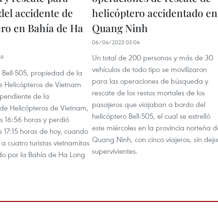
del accidente de
helicóptero accidentado en
ero en Bahía de Ha
Quang Ninh
06/04/2023 03:04
Un total de 200 personas y más de 30
59
vehículos de todo tipo se movilizaron
o Bell-505, propiedad de la
para las operaciones de búsqueda y
 Helicópteros de Vietnam
rescate de los restos mortales de los
ependiente de la
pasajeros que viajaban a bordo del
de Helicópteros de Vietnam,
helicóptero Bell-505, el cual se estrelló
s 16:56 horas y perdió
este miércoles en la provincia norteña d
s 17:15 horas de hoy, cuando
Quang Ninh, con cinco viajeros, sin deja
a cuatro turistas vietnamitas
supervivientes.
ido por la Bahía de Ha Long
.