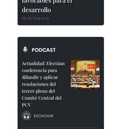
favorables para el
desarrollo
05/08/2026 04:31
PODCAST
Actualidad: Efectúan
conferencia para
difundir y aplicar
resoluciones del
tercer pleno del
Comité Central del
PCV
ESCUCHAR