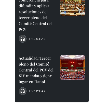
difundir y aplicar
resoluciones del
tercer pleno del
Comité Central del
PCV
ESCUCHAR
Actualidad: Tercer
pleno del Comité
Central del PCV del
XIV mandato tiene
lugar en Hanoi
ESCUCHAR