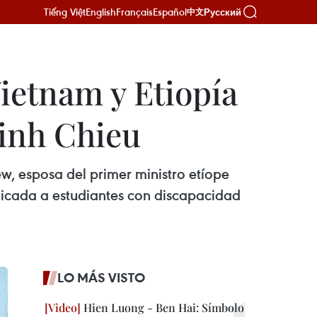
Tiếng Việt
English
Français
Español
Русский
中文
ietnam y Etiopía
Dinh Chieu
w, esposa del primer ministro etíope
dicada a estudiantes con discapacidad
LO MÁS VISTO
Hien Luong - Ben Hai: Símbolo