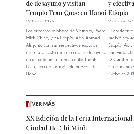
de desayuno y visitan
y efectiv
Templo Tran Quoc en Hanoi
Etiopía
17/04/2025 03:46
16/04/2025 14:2
Los primeros ministros de Vietnam, Pham
El president
Minh Chinh, y de Etiopía, Abiy Ahmed
recibió hoy e
Ali, junto con sus respectivas esposas,
Etiopía, Abiy
disfrutaron esta mañana de un desayuno
una visita ofi
en un café en la famosa calle Thanh
IV Cumbre de
Nien, una de las más pintorescas de
Crecimiento V
Hanoi.
Globales 203
VER MÁS
XX Edición de la Feria Internaciona
Ciudad Ho Chi Minh