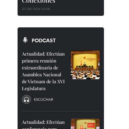
Conexiones"
07/08/2026 03:08
PODCAST
Actualidad: Efectúan
primera reunión
extraordinaria de
Asamblea Nacional
de Vietnam de la XVI
Legislatura
ESCUCHAR
Actualidad: Efectúan
conferencia para