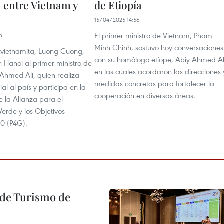
a entre Vietnam y
de Etiopía
15/04/2025 14:56
El primer ministro de Vietnam, Pham
4
Minh Chinh, sostuvo hoy conversaciones
e vietnamita, Luong Cuong,
con su homólogo etíope, Abiy Ahmed Al
n Hanoi al primer ministro de
en las cuales acordaron las direcciones 
 Ahmed Ali, quien realiza
medidas concretas para fortalecer la
cial al país y participa en la
cooperación en diversas áreas.
 la Alianza para el
erde y los Objetivos
0 (P4G).
l de Turismo de