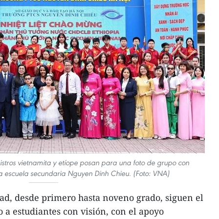
istros vietnamita y etíope posan para una foto de grupo con
la escuela secundaria Nguyen Dinh Chieu. (Foto: VNA)
ad, desde primero hasta noveno grado, siguen el
 a estudiantes con visión, con el apoyo