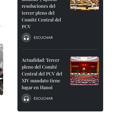
resoluciones del
tercer pleno del
Comité Central del
e
PCV
ESCUCHAR
Actualidad: Tercer
pleno del Comité
Central del PCV del
XIV mandato tiene
lugar en Hanoi
ESCUCHAR