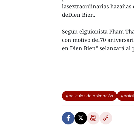
lasextraordinarias hazañas d
deDien Bien.
Según elguionista Pham Than
con motivo del70 aniversari
en Dien Bien” selanzará al 
#películas de animación
#batal