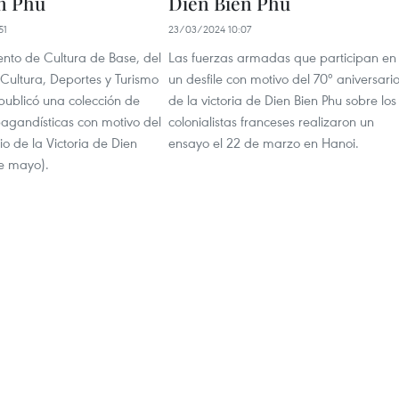
n Phu
Dien Bien Phu
51
23/03/2024 10:07
nto de Cultura de Base, del
Las fuerzas armadas que participan en
 Cultura, Deportes y Turismo
un desfile con motivo del 70º aniversari
publicó una colección de
de la victoria de Dien Bien Phu sobre los
pagandísticas con motivo del
colonialistas franceses realizaron un
io de la Victoria de Dien
ensayo el 22 de marzo en Hanoi.
de mayo).