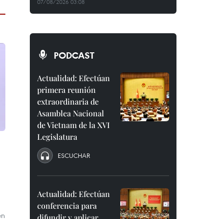
07/08/2026 03:08
PODCAST
Actualidad: Efectúan
primera reunión
extraordinaria de
Asamblea Nacional
de Vietnam de la XVI
Legislatura
ESCUCHAR
Actualidad: Efectúan
conferencia para
en
difundir y aplicar