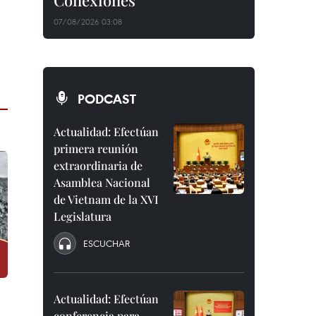
Conexiones"
07/08/2026 03:08
PODCAST
Actualidad: Efectúan
primera reunión
extraordinaria de
Asamblea Nacional
de Vietnam de la XVI
Legislatura
ESCUCHAR
Actualidad: Efectúan
conferencia para