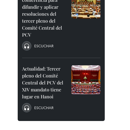
difundir y aplicar
resoluciones del
tercer pleno del
Comité Central del
PCV
ESCUCHAR
Actualidad: Tercer
pleno del Comité
Central del PCV del
XIV mandato tiene
lugar en Hanoi
ESCUCHAR