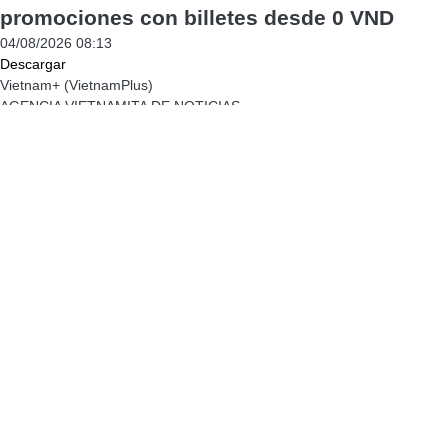
promociones con billetes desde 0 VND
04/08/2026 08:13
Descargar
Vietnam+ (VietnamPlus)
AGENCIA VIETNAMITA DE NOTICIAS
Editor en jefe: TRAN TIEN DUAN
Propiedad Intelectual
Condiciones de Uso
RSS
Apoyo
Idiomas
VNA
Servicios de Noticias
Publicidad
Contacto
Licencia No. 1374/GP-BTTTT expedida el 11 de septiembre de 2008
por el Ministerio de Información y Comunicación.
Tel.: (024) 39411349 - (024) 39411348, Fax: (024) 39411348
Correo:
vietnamplus@vnanet.vn
© Derechos de autor de VietnamPlus, VNA. Prohibida su
reproducción, por cualquier medio, sin autorización expresa por