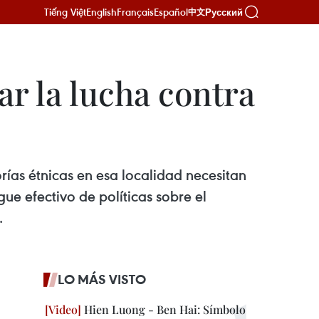
Tiếng Việt
English
Français
Español
Русский
中文
r la lucha contra
ías étnicas en esa localidad necesitan
e efectivo de políticas sobre el
.
LO MÁS VISTO
Hien Luong - Ben Hai: Símbolo