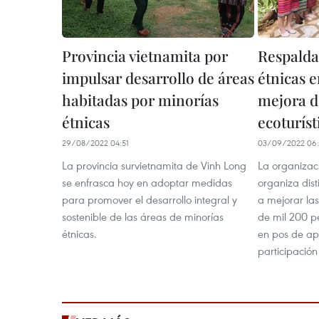
Provincia vietnamita por
Respalda
impulsar desarrollo de áreas
étnicas 
habitadas por minorías
mejora d
étnicas
ecoturíst
29/08/2022 04:51
03/09/2022 06:
La provincia survietnamita de Vinh Long
La organizac
se enfrasca hoy en adoptar medidas
organiza dist
para promover el desarrollo integral y
a mejorar la
sostenible de las áreas de minorías
de mil 200 p
étnicas.
en pos de ap
participació