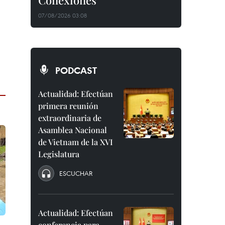
Conexiones"
07/08/2026 03:08
PODCAST
Actualidad: Efectúan
primera reunión
extraordinaria de
Asamblea Nacional
de Vietnam de la XVI
Legislatura
ESCUCHAR
Actualidad: Efectúan
conferencia para