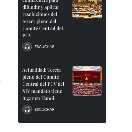
difundir y aplicar
resoluciones del
tercer pleno del
Comité Central del
PCV
ESCUCHAR
a
Actualidad: Tercer
pleno del Comité
,
Central del PCV del
XIV mandato tiene
lugar en Hanoi
ESCUCHAR