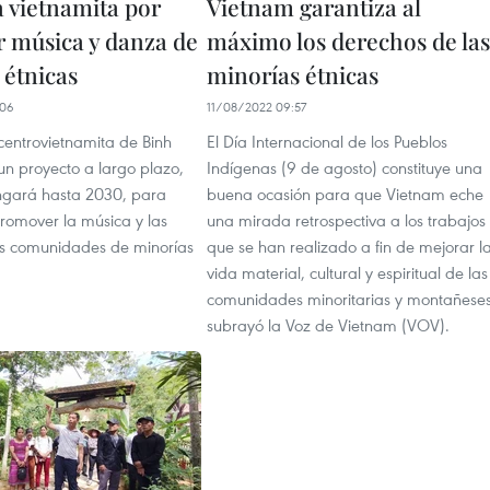
a vietnamita por
Vietnam garantiza al
r música y danza de
máximo los derechos de las
 étnicas
minorías étnicas
:06
11/08/2022 09:57
centrovietnamita de Binh
El Día Internacional de los Pueblos
un proyecto a largo plazo,
Indígenas (9 de agosto) constituye una
ngará hasta 2030, para
buena ocasión para que Vietnam eche
promover la música y las
una mirada retrospectiva a los trabajos
s comunidades de minorías
que se han realizado a fin de mejorar l
vida material, cultural y espiritual de las
comunidades minoritarias y montañeses
subrayó la Voz de Vietnam (VOV).