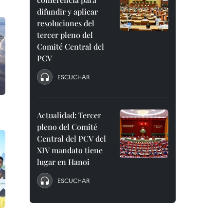
difundir y aplicar
resoluciones del
tercer pleno del
Comité Central del
PCV
ESCUCHAR
Actualidad: Tercer
pleno del Comité
Central del PCV del
XIV mandato tiene
lugar en Hanoi
ESCUCHAR