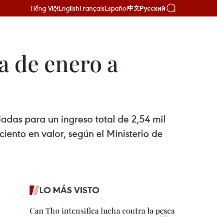
Tiếng Việt
English
Français
Español
Русский
中文
a de enero a
adas para un ingreso total de 2,54 mil
iento en valor, según el Ministerio de
LO MÁS VISTO
Can Tho intensifica lucha contra la pesca