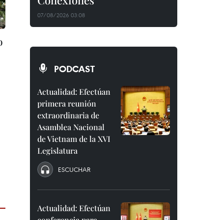
Conexiones"
07/08/2026 03:08
o
PODCAST
Actualidad: Efectúan
primera reunión
extraordinaria de
Asamblea Nacional
de Vietnam de la XVI
Legislatura
ESCUCHAR
Actualidad: Efectúan
conferencia para