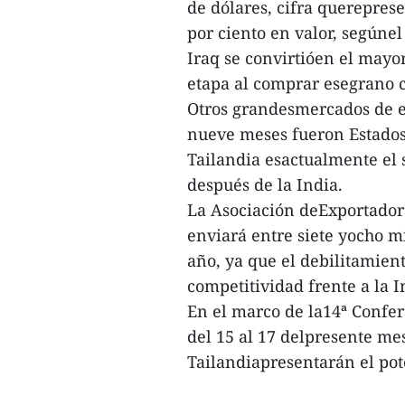
de dólares, cifra querepres
por ciento en valor, segúnel
Iraq se convirtióen el mayor
etapa al comprar esegrano c
Otros grandesmercados de ex
nueve meses fueron Estados
Tailandia esactualmente el
después de la India.
La Asociación deExportadore
enviará entre siete yocho mi
año, ya que el debilitamie
competitividad frente a la 
En el marco de la14ª Confer
del 15 al 17 delpresente me
Tailandiapresentarán el pote