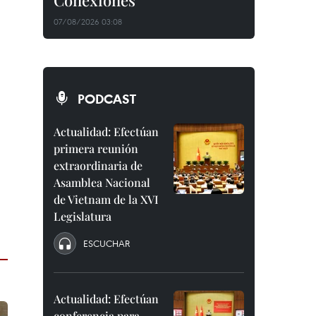
Conexiones"
07/08/2026 03:08
PODCAST
Actualidad: Efectúan
primera reunión
extraordinaria de
Asamblea Nacional
de Vietnam de la XVI
Legislatura
ESCUCHAR
Actualidad: Efectúan
conferencia para