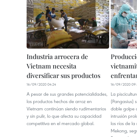
Industria arrocera de
Producci
Vietnam necesita
vietnami
diversificar sus productos
enfrenta
16/09/2020 04:24
16/09/2020 09:
A pesar de sus grandes potencialidades,
La piscicultu
los productos hechos de arroz en
(Pangasius) s
Vietnam continúan siendo rudimentarios
doble golpe 
y sin pulir, lo que afecta su capacidad
intrusión pr
competitiva en el mercado global.
los ríos de la
Mekong, segú