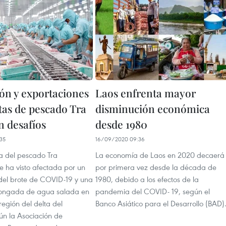
ón y exportaciones
Laos enfrenta mayor
tas de pescado Tra
disminución económica
n desafíos
desde 1980
35
16/09/2020 09:36
ra del pescado Tra
La economía de Laos en 2020 decaerá
e ha visto afectada por un
por primera vez desde la década de
del brote de COVID-19 y una
1980, debido a los efectos de la
olongada de agua salada en
pandemia del COVID- 19, según el
 región del delta del
Banco Asiático para el Desarrollo (BAD)
n la Asociación de