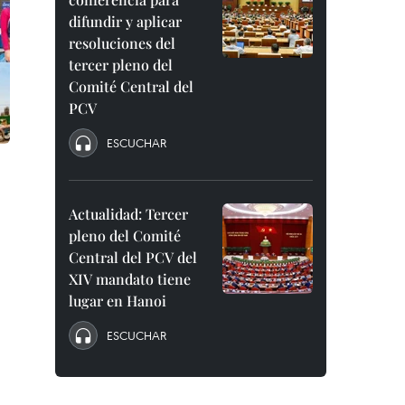
difundir y aplicar
resoluciones del
tercer pleno del
Comité Central del
PCV
ESCUCHAR
Actualidad: Tercer
pleno del Comité
Central del PCV del
XIV mandato tiene
lugar en Hanoi
ESCUCHAR
.