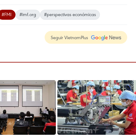
#FMI
#imf.org
#perspectivas económicas
Seguir VietnamPlus