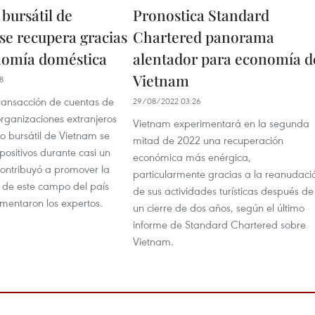
bursátil de
Pronostica Standard
se recupera gracias
Chartered panorama
nomía doméstica
alentador para economía d
Vietnam
8
 transacción de cuentas de
29/08/2022 03:26
organizaciones extranjeros
Vietnam experimentará en la segunda
o bursátil de Vietnam se
mitad de 2022 una recuperación
ositivos durante casi un
económica más enérgica,
contribuyó a promover la
particularmente gracias a la reanudaci
 de este campo del país
de sus actividades turísticas después de
omentaron los expertos.
un cierre de dos años, según el último
informe de Standard Chartered sobre
Vietnam.