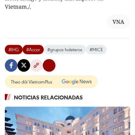
Vietnam./.
VNA
#IHG
#Accor
#grupos holeteros
#MICE
Theo dõi VietnamPlus
NOTICIAS RELACIONADAS