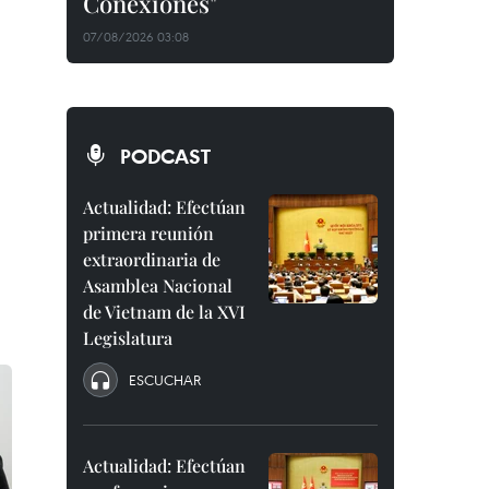
Conexiones"
07/08/2026 03:08
PODCAST
Actualidad: Efectúan
primera reunión
extraordinaria de
Asamblea Nacional
de Vietnam de la XVI
Legislatura
ESCUCHAR
Actualidad: Efectúan