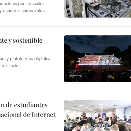
uctores por sus costos
a y acuerdos comerciales.
te y sostenible
tual y plataformas digitales
 del sector.
n de estudiantes
acional de Internet