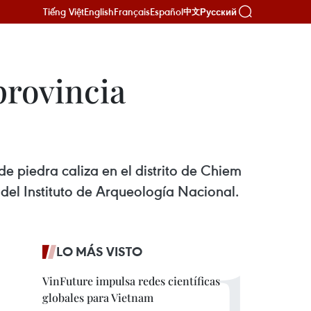
Tiếng Việt
English
Français
Español
Русский
中文
provincia
de piedra caliza en el distrito de Chiem
del Instituto de Arqueología Nacional.
LO MÁS VISTO
VinFuture impulsa redes científicas
globales para Vietnam