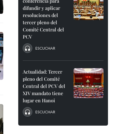
conferencia para
difundir y aplicar
resoluciones del
tercer pleno del
Comité Central del
PCV
ESCUCHAR
Actualidad: Tercer
pleno del Comité
Central del PCV del
XIV mandato tiene
lugar en Hanoi
ESCUCHAR