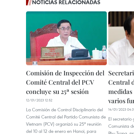
NOTICIAS RELACIONADAS
Comisión de Inspección del
Secretar
Comité Central del PCV
Central 
concluye su 25ª sesión
medidas d
varios f
12/01/2023 12:52
La Comisión de Control Disciplinario del
14/01/2023 04:3
Comité Central del Partido Comunista de
El secretario
Vietnam (PCV) organizó su 25ª reunión
Comunista d
del 10 al 12 de enero en Hanoi, para
Phu Trong, pr