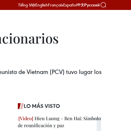
Tiếng Việt
English
Français
Español
Русский
中文
ncionarios
munista de Vietnam (PCV) tuvo lugar los
LO MÁS VISTO
Hien Luong - Ben Hai: Símbolo
de reunificación y paz