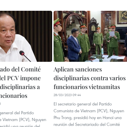
iado del Comité
Aplican sanciones
del PCV impone
disciplinarias contra varios
isciplinarias a
funcionarios vietnamitas
uncionarios
28/03/2023 09:44
El secretario general del Partido
1
Comunista de Vietnam (PCV), Nguyen
 general del Partido
Phu Trong, presidió hoy en Hanoi una
e Vietnam (PCV), Nguyen
reunión del Secretariado del Comité
esidió una reunión del