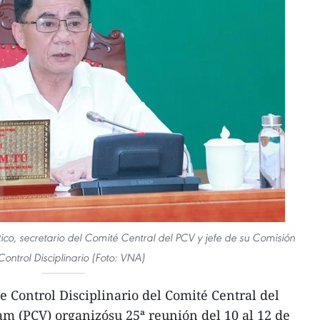
ico, secretario del Comité Central del PCV y jefe de su Comisión
Control Disciplinario (Foto: VNA)
 Control Disciplinario del Comité Central del
m (PCV) organizósu 25ª reunión del 10 al 12 de