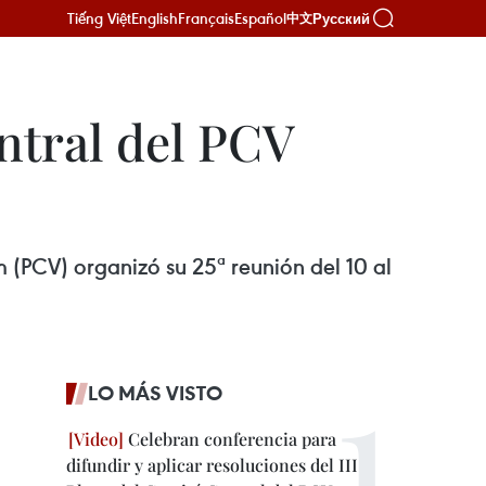
Tiếng Việt
English
Français
Español
Русский
中文
ntral del PCV
 (PCV) organizó su 25ª reunión del 10 al
LO MÁS VISTO
Celebran conferencia para
difundir y aplicar resoluciones del III