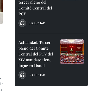
tercer pleno del
Comité Central del
PCV
ESCUCHAR
Actualidad: Tercer
pleno del Comité
Central del PCV del
XIV mandato tiene
lugar en Hanoi
ESCUCHAR
é
ir
as