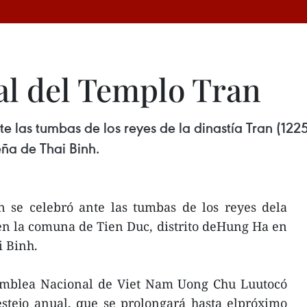
al del Templo Tran
nte las tumbas de los reyes de la dinastía Tran (12
eña de Thai Binh.
n se celebró ante las tumbas de los reyes dela
 en la comuna de Tien Duc, distrito deHung Ha en
i Binh.
samblea Nacional de Viet Nam Uong Chu Luutocó
estejo anual, que se prolongará hasta elpróximo