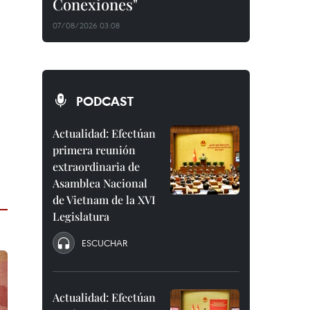
Conexiones"
07/08/2026 03:08
PODCAST
Actualidad: Efectúan
primera reunión
extraordinaria de
Asamblea Nacional
de Vietnam de la XVI
Legislatura
ESCUCHAR
Actualidad: Efectúan