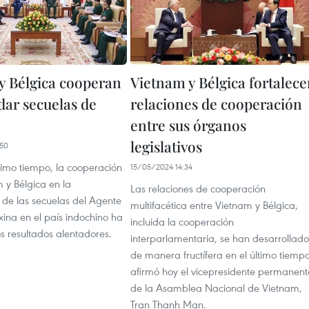
y Bélgica cooperan
Vietnam y Bélgica fortalec
dar secuelas de
relaciones de cooperación
entre sus órganos
legislativos
50
timo tiempo, la cooperación
15/05/2024 14:34
 y Bélgica en la
Las relaciones de cooperación
 de las secuelas del Agente
multifacética entre Vietnam y Bélgica,
ina en el país indochino ha
incluida la cooperación
s resultados alentadores.
interparlamentaria, se han desarrollado
de manera fructífera en el último tiempo
afirmó hoy el vicepresidente permanent
de la Asamblea Nacional de Vietnam,
Tran Thanh Man.