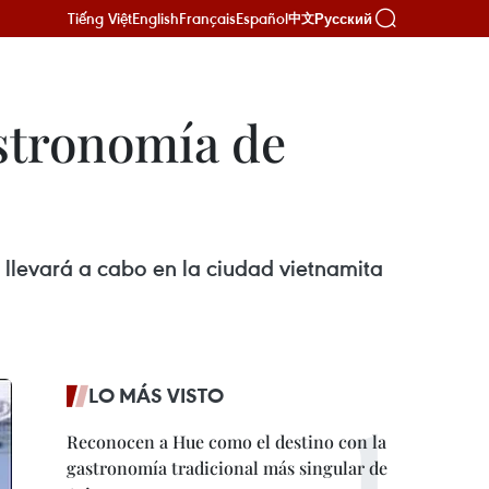
Tiếng Việt
English
Français
Español
Русский
中文
astronomía de
e llevará a cabo en la ciudad vietnamita
LO MÁS VISTO
Reconocen a Hue como el destino con la
gastronomía tradicional más singular de