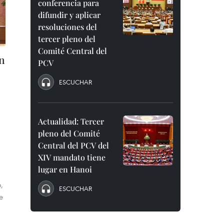
conferencia para
difundir y aplicar
resoluciones del
tercer pleno del
Comité Central del
en
PCV
ESCUCHAR
Actualidad: Tercer
pleno del Comité
Central del PCV del
XIV mandato tiene
lugar en Hanoi
,
ESCUCHAR
e